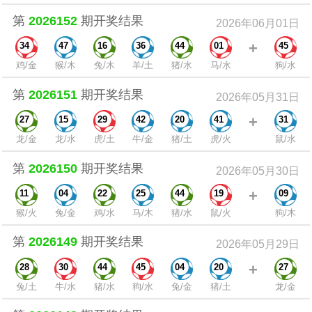
第
2026152
期开奖结果
2026年06月01日
+
34
47
16
36
44
01
45
鸡/金
猴/木
兔/木
羊/土
猪/水
马/水
狗/水
第
2026151
期开奖结果
2026年05月31日
+
27
15
29
42
20
41
31
龙/金
龙/水
虎/土
牛/金
猪/土
虎/火
鼠/水
第
2026150
期开奖结果
2026年05月30日
+
11
04
22
25
44
19
09
猴/火
兔/金
鸡/水
马/木
猪/水
鼠/火
狗/木
第
2026149
期开奖结果
2026年05月29日
+
28
30
44
45
04
20
27
兔/土
牛/水
猪/水
狗/水
兔/金
猪/土
龙/金