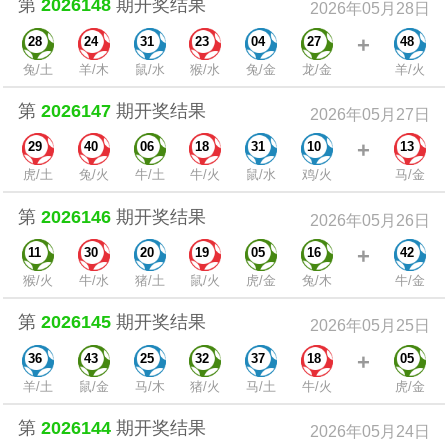
第
2026148
期开奖结果
2026年05月28日
+
28
24
31
23
04
27
48
兔/土
羊/木
鼠/水
猴/水
兔/金
龙/金
羊/火
第
2026147
期开奖结果
2026年05月27日
+
29
40
06
18
31
10
13
虎/土
兔/火
牛/土
牛/火
鼠/水
鸡/火
马/金
第
2026146
期开奖结果
2026年05月26日
+
11
30
20
19
05
16
42
猴/火
牛/水
猪/土
鼠/火
虎/金
兔/木
牛/金
第
2026145
期开奖结果
2026年05月25日
+
36
43
25
32
37
18
05
羊/土
鼠/金
马/木
猪/火
马/土
牛/火
虎/金
第
2026144
期开奖结果
2026年05月24日