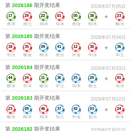
第
2026186
期开奖结果
2026年07月05日
+
17
29
22
01
05
38
23
虎/木
虎/土
鸡/水
马/水
虎/金
蛇/木
猴/水
第
2026185
期开奖结果
2026年07月04日
+
18
35
09
41
12
30
36
牛/火
猴/金
狗/木
虎/火
羊/金
牛/水
羊/土
第
2026184
期开奖结果
2026年07月03日
+
44
24
11
36
25
20
01
猪/水
羊/木
猴/火
羊/土
马/木
猪/土
马/水
第
2026183
期开奖结果
2026年07月02日
+
23
09
46
37
42
03
24
猴/水
狗/木
鸡/木
马/土
牛/金
龙/火
羊/木
第
2026182
期开奖结果
2026年07月01日