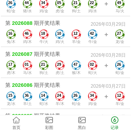
+
26
44
34
05
21
22
49
蛇/金
猪/水
鸡/金
虎/金
狗/土
鸡/水
马/火
第
2026088
期开奖结果
2026年03月29日
+
16
46
18
10
12
42
27
兔/木
鸡/木
牛/火
鸡/火
羊/金
牛/金
龙/金
第
2026087
期开奖结果
2026年03月28日
+
17
01
21
29
47
02
26
虎/木
马/水
狗/土
虎/土
猴/木
蛇/火
蛇/金
第
2026086
期开奖结果
2026年03月27日
+
15
36
14
24
26
34
12
龙/水
羊/土
蛇/水
羊/木
蛇/金
鸡/金
羊/金
第
2026085
期开奖结果
2026年03月26日
+
14
13
27
33
06
20
19
首页
彩图
黑白
记录