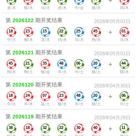
+
龙/木
猴/水
马/火
虎/木
牛/金
猪/水
鸡/木
第
2026122
期开奖结果
2026年05月02日
+
18
23
15
22
25
45
01
牛/火
猴/水
龙/水
鸡/水
马/木
狗/水
马/水
第
2026121
期开奖结果
2026年05月01日
+
45
21
35
48
06
20
44
狗/水
狗/土
猴/金
羊/火
牛/土
猪/土
猪/水
第
2026120
期开奖结果
2026年04月30日
+
18
24
07
23
48
20
06
牛/火
羊/木
鼠/土
猴/水
羊/火
猪/土
牛/土
第
2026119
期开奖结果
2026年04月29日
+
38
18
32
22
30
40
11