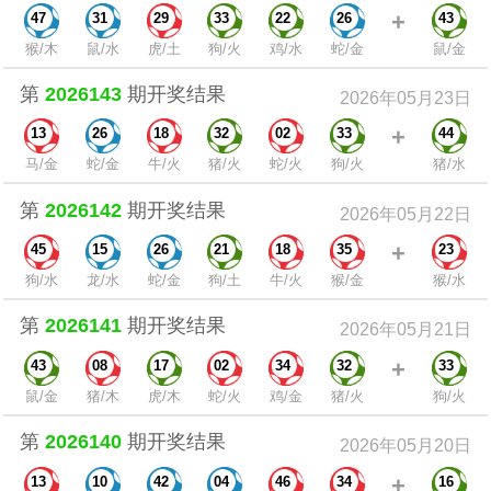
+
47
31
29
33
22
26
43
猴/木
鼠/水
虎/土
狗/火
鸡/水
蛇/金
鼠/金
第
2026143
期开奖结果
2026年05月23日
+
13
26
18
32
02
33
44
马/金
蛇/金
牛/火
猪/火
蛇/火
狗/火
猪/水
第
2026142
期开奖结果
2026年05月22日
+
45
15
26
21
18
35
23
狗/水
龙/水
蛇/金
狗/土
牛/火
猴/金
猴/水
第
2026141
期开奖结果
2026年05月21日
+
43
08
17
02
34
32
33
鼠/金
猪/木
虎/木
蛇/火
鸡/金
猪/火
狗/火
第
2026140
期开奖结果
2026年05月20日
+
13
10
42
04
46
34
16