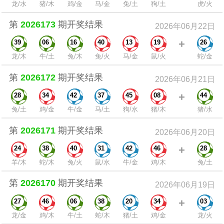
龙/水
猪/木
鸡/金
马/金
兔/土
狗/土
虎/火
第
2026173
期开奖结果
2026年06月22日
+
39
06
16
40
13
19
26
龙/木
牛/土
兔/木
兔/火
马/金
鼠/火
蛇/金
第
2026172
期开奖结果
2026年06月21日
+
28
34
42
37
45
08
44
兔/土
鸡/金
牛/金
马/土
狗/水
猪/木
猪/水
第
2026171
期开奖结果
2026年06月20日
+
24
38
40
31
42
46
28
羊/木
蛇/木
兔/火
鼠/水
牛/金
鸡/木
兔/土
第
2026170
期开奖结果
2026年06月19日
+
27
46
06
38
20
34
03
龙/金
鸡/木
牛/土
蛇/木
猪/土
鸡/金
龙/火