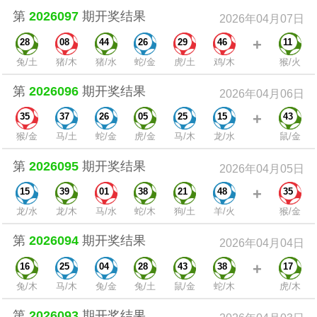
第
2026097
期开奖结果
2026年04月07日
+
28
08
44
26
29
46
11
兔/土
猪/木
猪/水
蛇/金
虎/土
鸡/木
猴/火
第
2026096
期开奖结果
2026年04月06日
+
35
37
26
05
25
15
43
猴/金
马/土
蛇/金
虎/金
马/木
龙/水
鼠/金
第
2026095
期开奖结果
2026年04月05日
+
15
39
01
38
21
48
35
龙/水
龙/木
马/水
蛇/木
狗/土
羊/火
猴/金
第
2026094
期开奖结果
2026年04月04日
+
16
25
04
28
43
38
17
兔/木
马/木
兔/金
兔/土
鼠/金
蛇/木
虎/木
第
2026093
期开奖结果