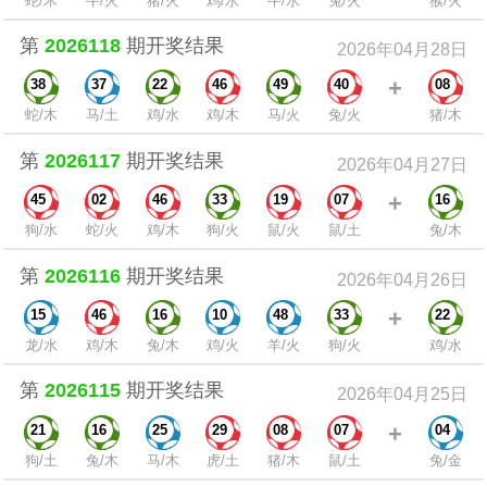
蛇/木
牛/火
猪/火
鸡/水
牛/水
兔/火
猴/火
第
2026118
期开奖结果
2026年04月28日
+
38
37
22
46
49
40
08
蛇/木
马/土
鸡/水
鸡/木
马/火
兔/火
猪/木
第
2026117
期开奖结果
2026年04月27日
+
45
02
46
33
19
07
16
狗/水
蛇/火
鸡/木
狗/火
鼠/火
鼠/土
兔/木
第
2026116
期开奖结果
2026年04月26日
+
15
46
16
10
48
33
22
龙/水
鸡/木
兔/木
鸡/火
羊/火
狗/火
鸡/水
第
2026115
期开奖结果
2026年04月25日
+
21
16
25
29
08
07
04
狗/土
兔/木
马/木
虎/土
猪/木
鼠/土
兔/金