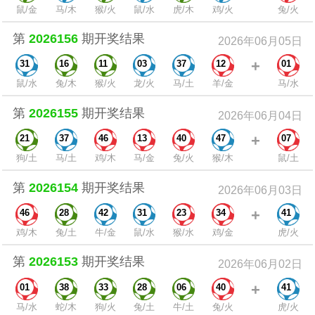
鼠/金
马/木
猴/火
鼠/水
虎/木
鸡/火
兔/火
第
2026156
期开奖结果
2026年06月05日
+
31
16
11
03
37
12
01
鼠/水
兔/木
猴/火
龙/火
马/土
羊/金
马/水
第
2026155
期开奖结果
2026年06月04日
+
21
37
46
13
40
47
07
狗/土
马/土
鸡/木
马/金
兔/火
猴/木
鼠/土
第
2026154
期开奖结果
2026年06月03日
+
46
28
42
31
23
34
41
鸡/木
兔/土
牛/金
鼠/水
猴/水
鸡/金
虎/火
第
2026153
期开奖结果
2026年06月02日
+
01
38
33
28
06
40
41
马/水
蛇/木
狗/火
兔/土
牛/土
兔/火
虎/火