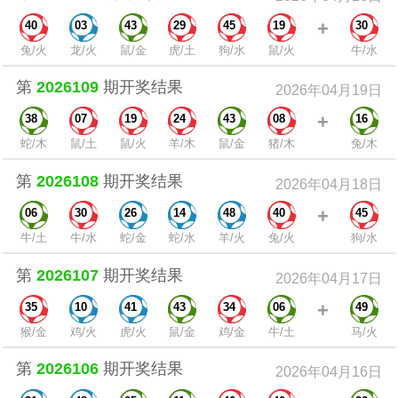
+
40
03
43
29
45
19
30
兔/火
龙/火
鼠/金
虎/土
狗/水
鼠/火
牛/水
第
2026109
期开奖结果
2026年04月19日
+
38
07
19
24
43
08
16
蛇/木
鼠/土
鼠/火
羊/木
鼠/金
猪/木
兔/木
第
2026108
期开奖结果
2026年04月18日
+
06
30
26
14
48
40
45
牛/土
牛/水
蛇/金
蛇/水
羊/火
兔/火
狗/水
第
2026107
期开奖结果
2026年04月17日
+
35
10
41
43
34
06
49
猴/金
鸡/火
虎/火
鼠/金
鸡/金
牛/土
马/火
第
2026106
期开奖结果
2026年04月16日