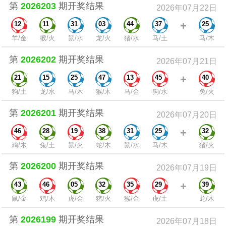
第
2026203
期开奖结果
2026年07月22日
+
12
11
31
03
44
37
25
羊/金
猴/火
鼠/水
龙/火
猪/水
马/土
马/木
第
2026202
期开奖结果
2026年07月21日
+
21
15
25
47
13
45
40
狗/土
龙/水
马/木
猴/木
马/金
狗/水
兔/火
第
2026201
期开奖结果
2026年07月20日
+
46
28
19
38
31
25
32
鸡/木
兔/土
鼠/火
蛇/木
鼠/水
马/木
猪/火
第
2026200
期开奖结果
2026年07月19日
+
43
46
05
32
35
29
39
鼠/金
鸡/木
虎/金
猪/火
猴/金
虎/土
龙/木
第
2026199
期开奖结果
2026年07月18日