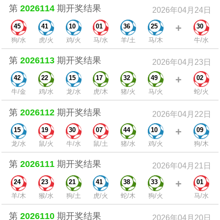
第
2026114
期开奖结果
2026年04月24日
+
45
41
10
01
36
25
30
狗/水
虎/火
鸡/火
马/水
羊/土
马/木
牛/水
第
2026113
期开奖结果
2026年04月23日
+
42
22
15
17
32
49
02
牛/金
鸡/水
龙/水
虎/木
猪/火
马/火
蛇/火
第
2026112
期开奖结果
2026年04月22日
+
15
19
30
07
44
10
09
龙/水
鼠/火
牛/水
鼠/土
猪/水
鸡/火
狗/木
第
2026111
期开奖结果
2026年04月21日
+
24
23
21
41
38
33
01
羊/木
猴/水
狗/土
虎/火
蛇/木
狗/火
马/水
第
2026110
期开奖结果
2026年04月20日