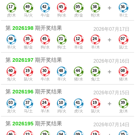
+
17
49
42
45
05
38
36
虎/木
马/火
牛/金
狗/水
虎/金
蛇/木
羊/土
第
2026198
期开奖结果
2026年07月17日
+
48
35
45
21
12
24
07
羊/火
猴/金
狗/水
狗/土
羊/金
羊/木
鼠/土
第
2026197
期开奖结果
2026年07月16日
+
40
19
30
48
44
28
08
兔/火
鼠/火
牛/水
羊/火
猪/水
兔/土
猪/木
第
2026196
期开奖结果
2026年07月15日
+
03
37
24
10
41
19
39
龙/火
马/土
羊/木
鸡/火
虎/火
鼠/火
龙/木
第
2026195
期开奖结果
2026年07月14日
46
23
39
04
09
19
25