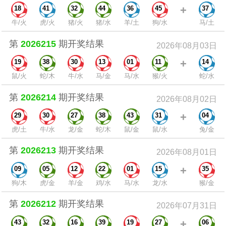
+
18
41
32
44
36
45
37
牛/火
虎/火
猪/火
猪/水
羊/土
狗/水
马/土
第
2026215
期开奖结果
2026年08月03日
+
19
38
30
13
01
11
14
鼠/火
蛇/木
牛/水
马/金
马/水
猴/火
蛇/水
第
2026214
期开奖结果
2026年08月02日
+
29
30
27
38
43
31
04
虎/土
牛/水
龙/金
蛇/木
鼠/金
鼠/水
兔/金
第
2026213
期开奖结果
2026年08月01日
+
09
05
12
22
01
15
35
狗/木
虎/金
羊/金
鸡/水
马/水
龙/水
猴/金
第
2026212
期开奖结果
2026年07月31日
+
43
32
16
39
19
27
06